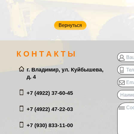
Вернуться
К О Н Т А К Т Ы
Ва
г. Владимир, ул. Куйбышева,
Те
д. 4
Ema
+7 (4922) 37-60-45
Наиме
Со
+7 (4922) 47-22-03
+7 (930) 833-11-00