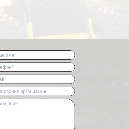
ше имя*
лефон*
il*
нование организации
общение