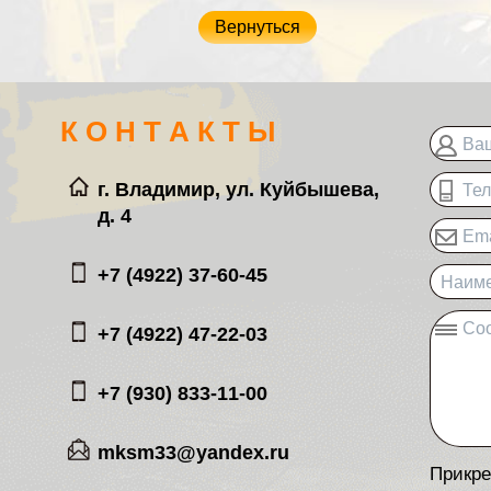
Вернуться
К О Н Т А К Т Ы
Ва
г. Владимир, ул. Куйбышева,
Те
д. 4
Ema
+7 (4922) 37-60-45
Наиме
Со
+7 (4922) 47-22-03
+7 (930) 833-11-00
mksm33@yandex.ru
Прикре