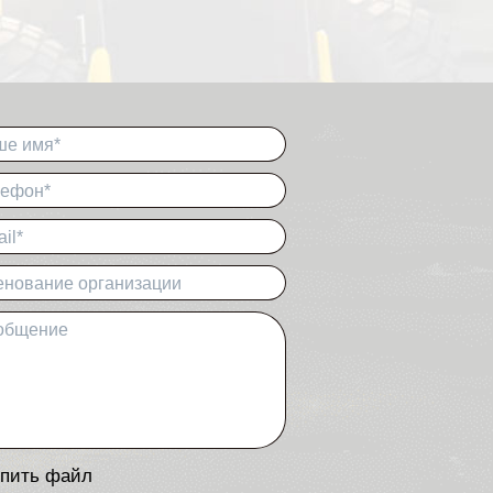
ше имя*
лефон*
il*
нование организации
общение
пить файл