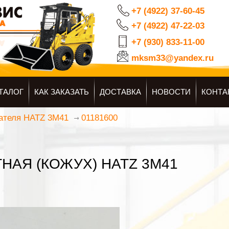
+7 (4922) 37-60-45
+7 (4922) 47-22-03
+7 (930) 833-11-00
mksm33@yandex.ru
ТАЛОГ
КАК ЗАКАЗАТЬ
ДОСТАВКА
НОВОСТИ
КОНТА
01181600
гателя HATZ 3M41
НАЯ (КОЖУХ) HATZ 3M41