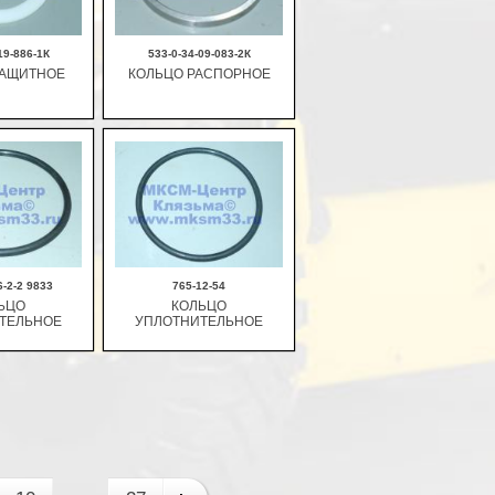
19-886-1К
533-0-34-09-083-2К
ЗАЩИТНОЕ
КОЛЬЦО РАСПОРНОЕ
рзину
В корзину
6-2-2 9833
765-12-54
ЬЦО
КОЛЬЦО
ТЕЛЬНОЕ
УПЛОТНИТЕЛЬНОЕ
рзину
В корзину