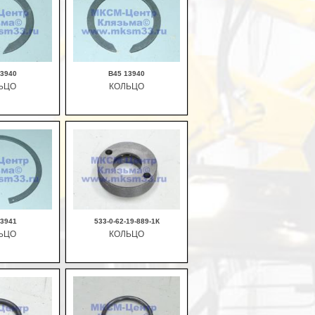
13940
В45 13940
ЬЦО
КОЛЬЦО
рзину
В корзину
13941
533-0-62-19-889-1К
ЬЦО
КОЛЬЦО
рзину
В корзину