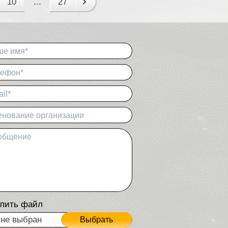
10
...
27
ше имя*
лефон*
il*
нование организации
общение
пить файл
не выбран
Выбрать