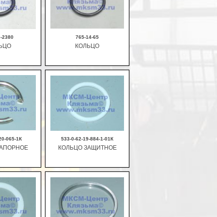
0-2380
765-14-65
ЬЦО
КОЛЬЦО
рзину
В корзину
20-065-1К
533-0-62-19-884-1-01К
ЗАПОРНОЕ
КОЛЬЦО ЗАЩИТНОЕ
рзину
В корзину