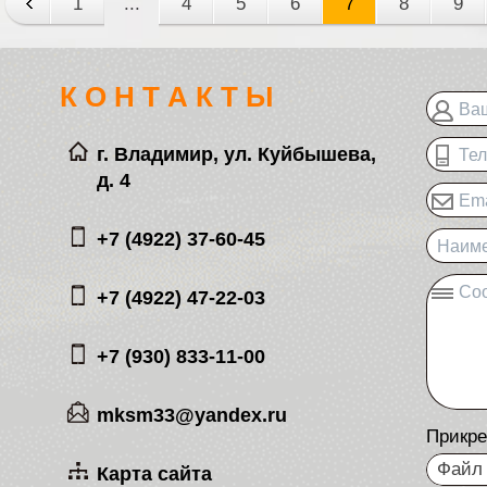
1
...
4
5
6
7
8
9
К О Н Т А К Т Ы
Ва
г. Владимир, ул. Куйбышева,
Те
д. 4
Ema
+7 (4922) 37-60-45
Наиме
Со
+7 (4922) 47-22-03
+7 (930) 833-11-00
mksm33@yandex.ru
Прикре
Файл 
Карта сайта