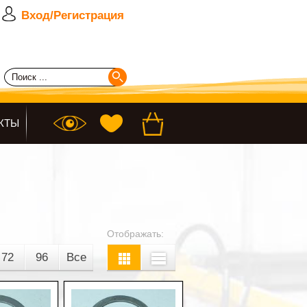
Вход/Регистрация
КТЫ
Отображать:
72
96
Все