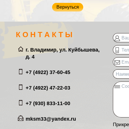
Вернуться
К О Н Т А К Т Ы
Ва
г. Владимир, ул. Куйбышева,
Те
д. 4
Ema
+7 (4922) 37-60-45
Наиме
Со
+7 (4922) 47-22-03
+7 (930) 833-11-00
mksm33@yandex.ru
Прикре