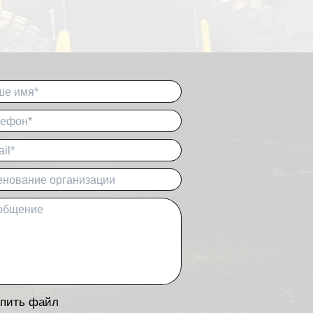
ше имя*
лефон*
il*
нование организации
общение
пить файл