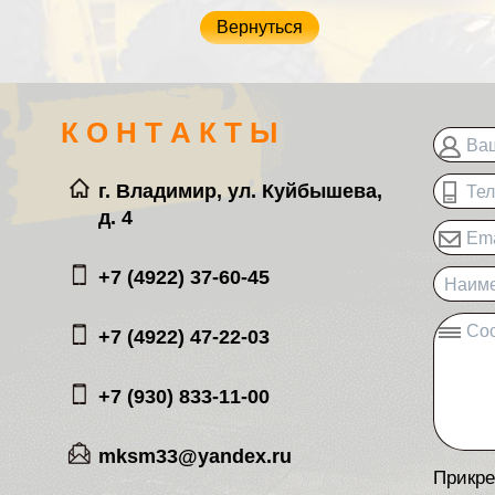
Вернуться
К О Н Т А К Т Ы
Ва
г. Владимир, ул. Куйбышева,
Те
д. 4
Ema
+7 (4922) 37-60-45
Наиме
Со
+7 (4922) 47-22-03
+7 (930) 833-11-00
mksm33@yandex.ru
Прикре