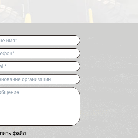
ше имя*
лефон*
il*
нование организации
общение
пить файл